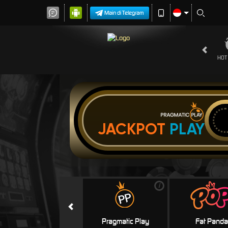
Main di Telegram
HOT
JACKPOT
PLAY
i
Pragmatic Play
Fat Pand