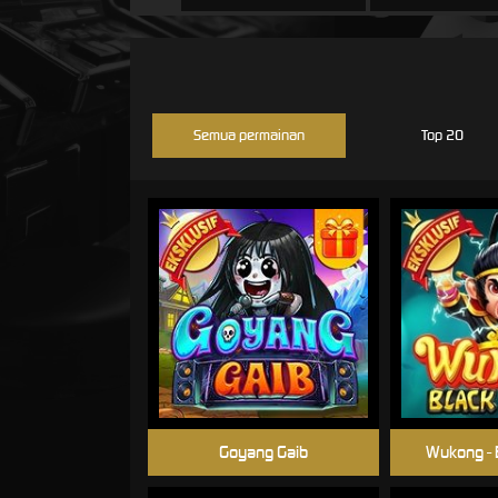
Semua permainan
Top 20
Goyang Gaib
Wukong - B