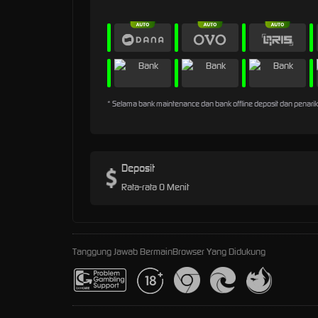
* Selama bank maintenance dan bank offline deposit dan penarik
Deposit
Rata-rata 0 Menit
Tanggung Jawab Bermain
Browser Yang Didukung