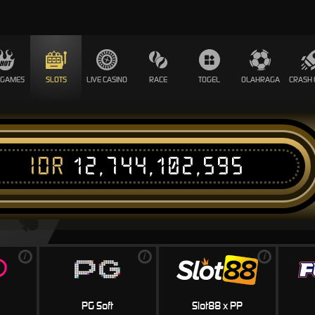
 GAMES
SLOTS
LIVE CASINO
RACE
TOGEL
OLAHRAGA
CRASH
IDR
12,744,102,595
i
i
i
a
PG Soft
Slot88 x PP