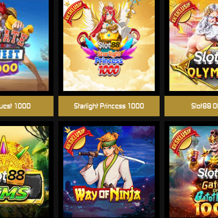
Quest 1000
Starlight Princess 1000
Slot88 