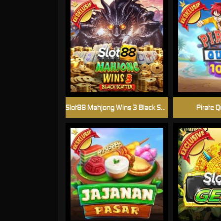
Slot88 Mahjong Wins 3 Black Scatter
Pirate 