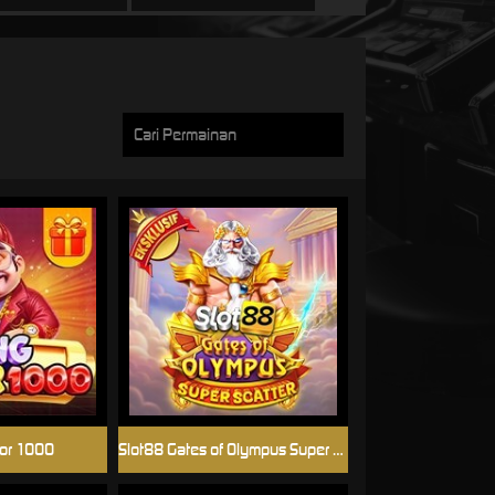
IDR
9,982,000.00
Mahjong Wins Triple Pot
ay****a
IDR
9,317,500.00
Gates of Olympus Super Scatter
z****7
IDR
8,771,000.00
Starlight Princess™ 1000
fikr****6
IDR
8,431,200.00
Gates of Olympus 1000
fikr****6
IDR
8,008,200.00
Gates of Olympus Xmas 1000
ir****5
IDR
7,242,400.00
Gates of Olympus Super Scatter
or 1000
Slot88 Gates of Olympus Super Scatter
ste****9
IDR
6,864,300.00