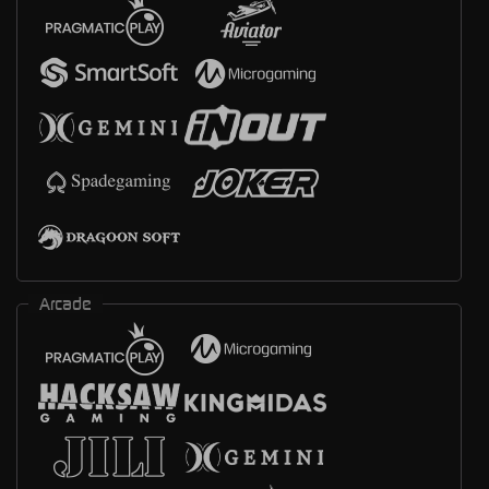
Arcade