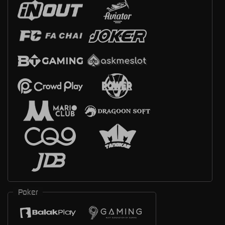
Poker