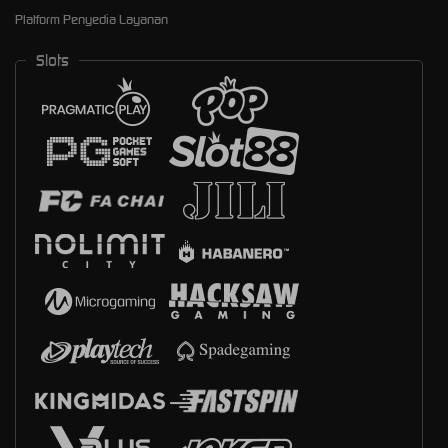
Platform Penyedia Layanan
Slots