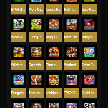
STAR Bingo
Pluto Gems
Lucky Piggy
Rolling Panda
Gold Rush Party
Woof-woof Paradise
Lucky Panda
King's Return
Knife Throwing Show
Dragon's Expedition
Wilderness Lion
Goldmine Blast
Thor of Mars
Warlord Lu Bu
Strike Storm
Penguin Smash
Thor vs Loki
Mahjong Gold 3
TRICK OR TREAT
Sushi Match