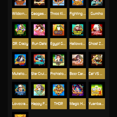
Wilderness Hunting
Gaogashou
Three Kingdoms
Fighting Academy
Gumiho
DR. Crazy
Run Date
Egypt Gods
Halloween Horror
Ghost Zombie
Mutation fish
Star Cruise
Prehistoric Park
Beer Carnival
Cat VS Mouse
Lovecraft's Legacy
Happy Fruit Stand
THOR
Magic House
Yuanbao Mahjong2