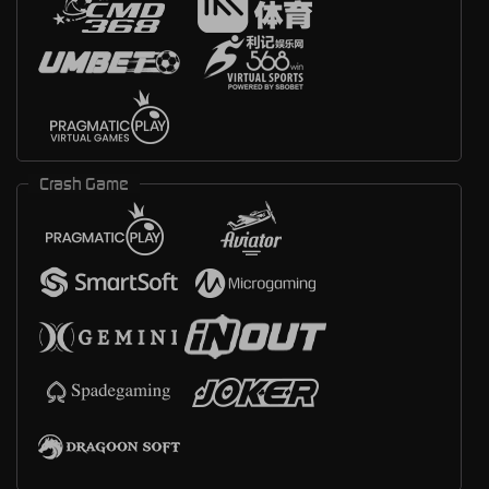
Crash Game