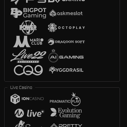
Live Casino