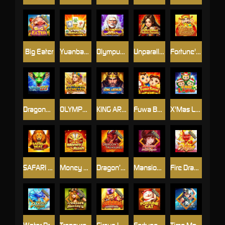
Big Eater
Yuanbao Mahjong
Olympus - Zeus
Unparalleled Phoenix Dynasty
Fortune's Treasure
Dragon777
OLYMPUS DEMETER
KING ARTHUR
Fuwa Baoxi
X'Mas LABUBU
SAFARI HEAT 2-MULTIPLY FUN
Money Rush
Dragon’s Treasures
Mansion Battle Royale
Fire Dragon