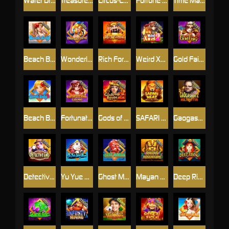
Water Dragon
Treasure Hunters
Circus-Lucky Mix
Fortune Cat
Time Machine
Beach Baby
Wonderland
Rich Fortune
Weird Xmas2
Gold Fairy 2
Beach Baby2
Fortunate Lion-Lucky Mix
Gods of Egypt2
SAFARI HEAT-MULTIPLY FUN
Gaogashou2 MULTIPLY FUN
Detective Girl
Yu Yue Long Men
Ghost Mansion
Mayan Adventure
Deep Rising