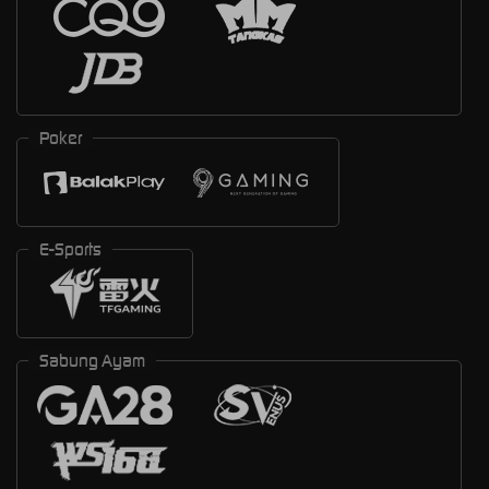
Poker
E-Sports
Sabung Ayam