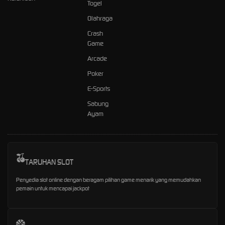
Togel
Olahraga
Crash
Game
Arcade
Poker
E-Sports
Sabung
Ayam
TARUHAN SLOT
Penyedia slot online dengan beragam pilihan game menarik yang memudahkan
pemain untuk mencapai jackpot