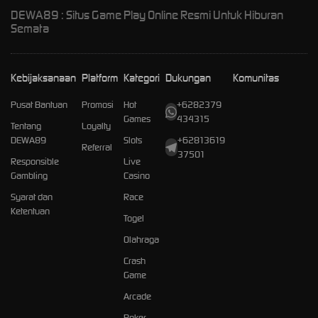
DEWA89 : Situs Game Play Online Resmi Untuk Hiburan
Semata
Kebijaksanaan
Platform
Kategori
Dukungan
Komunitas
Pusat Bantuan
Promosi
Hot
+6282379
Games
434315
Tentang
Loyalty
DEWA89
Slots
+62813619
Referral
37501
Responsible
Live
Gambling
Casino
Syarat dan
Race
Ketentuan
Togel
Olahraga
Crash
Game
Arcade
Poker