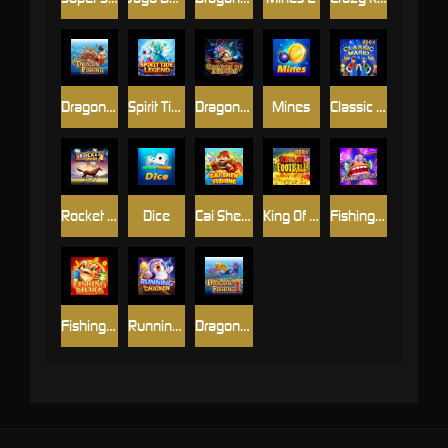
Dragon Fishing
Spirit Tide Legend
Dragon of Demons
Mines
Classic Mario
Rocket Derby
Dice
Cai Shen Fishing
King Of Football
Fishing Disco
Fishing YiLuFa
Running Chicken
Dragon Fishing II