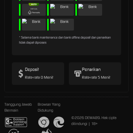
* Selama bank maintenance dan bank offline deposit dan penarikan
tidak dapat diproses
Deposit
Penarikan
Rata-rata 0 Menit
Rata-rata 5 Menit
Tanggung Jawab
Browser Yang
Bermain
Didukung
©2026 DEWA89. Hak cipta
dilindungi | 18+