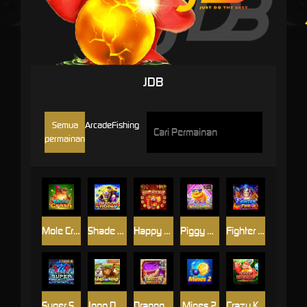
JDB
Semua
Arcade
Fishing
permainan
Mole Crash
Shade Dragons Fishing
Happy New Year
Piggy Bank TapTap
Fighter Fire
Super Super Fruit
Jogo Do Bicho
Dragon Master
Mines 2
Crazy King Kong