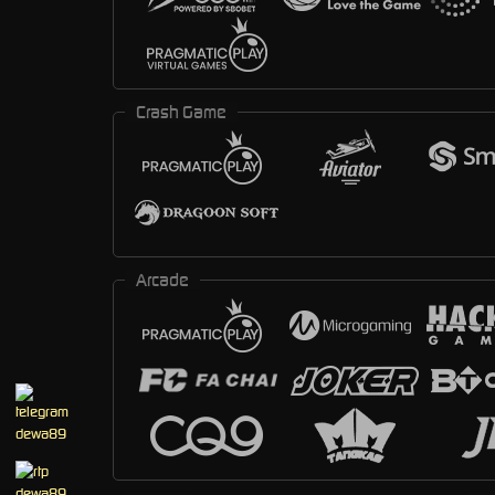
Crash Game
Arcade