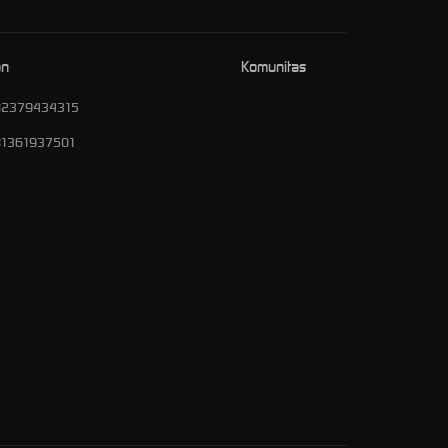
an
Komunitas
82379434315
1361937501