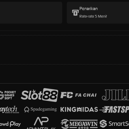
Penarikan
Rata-rata 5 Menit